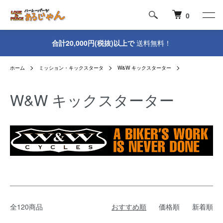
0
合計20,000円(税抜)以上で
送料無料！
ホーム
ミッション・キックスタータ
W&W キックスターター
W&W キックスターター
全120商品
おすすめ順
価格順
新着順