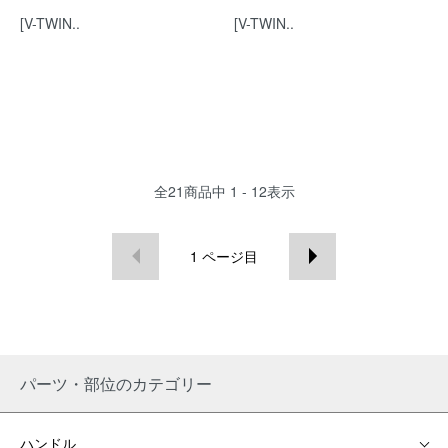
[V-TWIN..
[V-TWIN..
全
21
商品中
1 - 12
表示
1
ページ目
パーツ・部位のカテゴリー
ハンドル