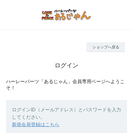
ショップへ戻る
ログイン
ハーレーパーツ「あるじゃん」会員専用ページへようこ
そ！
ログインID（メールアドレス）とパスワードを入力
してください。
新規会員登録はこちら