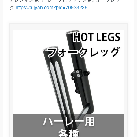
グ
https://aljyan.com?pid=70933236