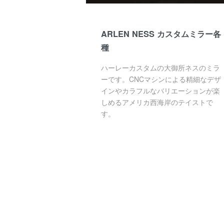
ARLEN NESS カスタムミラー各
種
ハーレーカスタムの大御所ネスのミラ
ーです。CNCマシンによる精細なデザ
インやカラフルなバリエーションが楽
しめるアメリカ西海岸のテイストで
す。