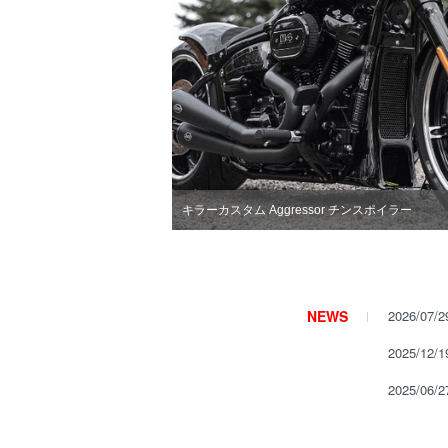
キラーカスタム Aggressor チンスポイラー
そのハーレーを、STスタイルへ。
NEWS
2026/07/
2025/12/
2025/06/