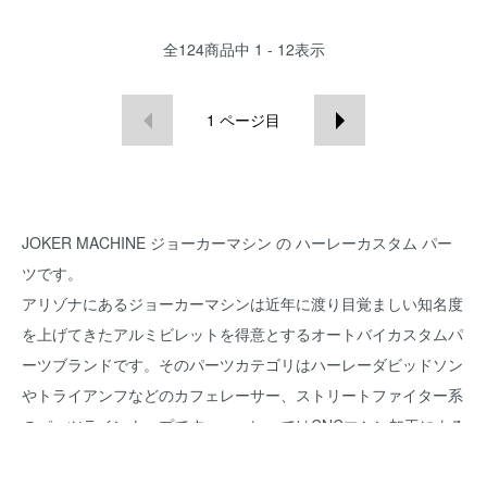
全
124
商品中
1 - 12
表示
1
ページ目
JOKER MACHINE ジョーカーマシン
の ハーレーカスタム パー
ツです。
アリゾナにあるジョーカーマシンは近年に渡り目覚ましい知名度
を上げてきたアルミビレットを得意とするオートバイカスタムパ
ーツブランドです。そのパーツカテゴリはハーレーダビッドソン
やトライアンフなどのカフェレーサー、ストリートファイター系
のパーツラインナップです。ハーレーではCNCマシン加工による
アルミビレット加工を施したカバー類やカスタムミラー類などか
ら火が付き現在はエアクリーナーやハンドル周りのアクセサリ、