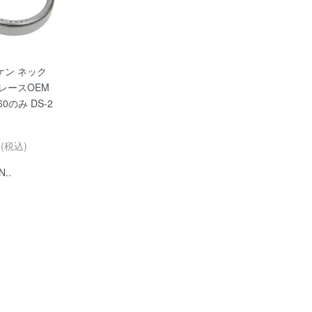
ケン ネック
レースOEM
-60のみ DS-2
円(税込)
N..