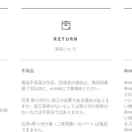
RETURN
返品について
不良品
Ama
商品不良及び欠品、誤発送の場合は、商品到着
Am
後７日以内に、e-mailにて御連絡ください。
Am
され
。
注意 取り付けに加工が必要である場合がありま
ー
すが、加工技術がないもしくは取り付け技術が
い
お知
ないなどは不良品ではありません。
Am
い
注意※取り付け後（ご使用後）のパーツ は返品
を
できません。
Am