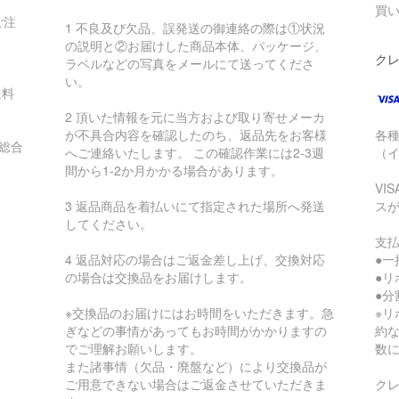
買
ご注
1 不良及び欠品、誤発送の御連絡の際は①状況
の説明と②お届けした商品本体、パッケージ、
ク
ラベルなどの写真をメールにて送ってくださ
い。
送料
2 頂いた情報を元に当方および取り寄せメーカ
が不具合内容を確認したのち、返品先をお客様
各
総合
へご連絡いたします。 この確認作業には2-3週
（
間から1-2か月かかる場合があります。
VI
3 返品商品を着払いにて指定された場所へ発送
ス
してください。
支
4 返品対応の場合はご返金差し上げ、交換対応
●一
の場合は交換品をお届けします。
●リ
●分割
※交換品のお届けにはお時間をいただきます。急
※
ぎなどの事情があってもお時間がかかりますの
約
でご理解お願いします。
数
また諸事情（欠品・廃盤など）により交換品が
ご用意できない場合はご返金させていただきま
ク