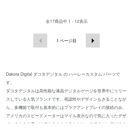
全
17
商品中
1 - 12
表示
1
ページ目
Dakota Digital ダコタデジタル
の ハーレーカスタム パーツで
す。
ダコタデジタルは高性能な液晶デジタルゲージを世界中にリリー
スしている人気ブランドです。視認性やデザインもさることなが
ら、多機能で取付も基本的にはプラグアンドプレイの接続のみ。
アメリカのスピードメーターはマイル表示なので気に入ったデザ
インのものを見つけてもあきらめるしかないのですが、デジタル
ゲージならマイル/キロを切り替えればよいだけなので何の問題