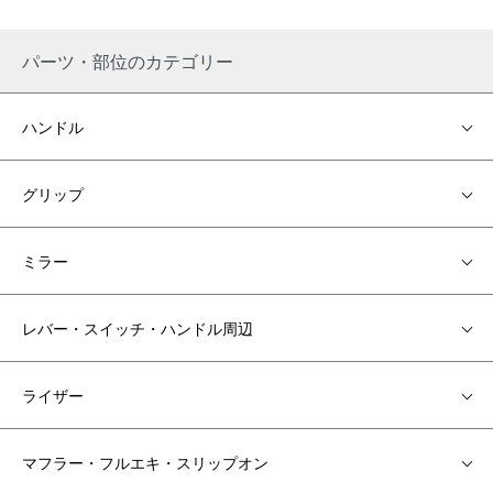
もありません。デジタルゲージならダコタデジタルと言われるほ
ど支持の高いブランドです。
パーツ・部位のカテゴリー
各パーツの部位などからお探しください。
ハンドル
グリップ
ミラー
レバー・スイッチ・ハンドル周辺
ライザー
マフラー・フルエキ・スリップオン