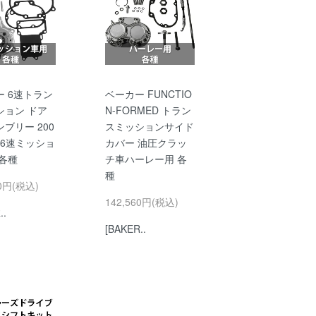
ー 6速トラン
ベーカー FUNCTIO
ション ドア
N-FORMED トラン
ブリー 200
スミッションサイド
3 6速ミッショ
カバー 油圧クラッ
 各種
チ車ハーレー用 各
種
50円(税込)
142,560円(税込)
..
[BAKER..