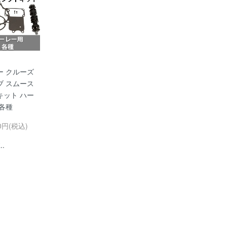
ー クルーズ
ブ スムース
キット ハー
 各種
50円(税込)
..