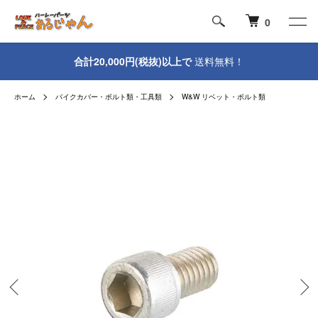
0
合計20,000円(税抜)以上で
送料無料！
ホーム
バイクカバー・ボルト類・工具類
W&W リベット・ボルト類