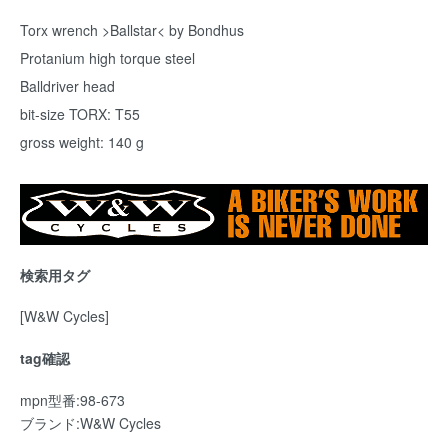
Torx wrench >Ballstar< by Bondhus
Protanium high torque steel
Balldriver head
bit-size TORX: T55
gross weight: 140 g
検索用タグ
[W&W Cycles]
tag確認
mpn型番:98-673
ブランド:W&W Cycles