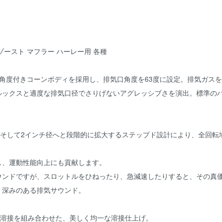
キゾースト マフラー ハーレー用 各種
角度付きコーンボディを採用し、排気口角度を63度に設定。排気ガス
ルックスと適度な排気口径でさりげないアグレッシブさを演出。標準の
/8径、そして2インチ径へと段階的に拡大するステップド設計により、全
し、運動性能向上にも貢献します。
ウンドですが、スロットルをひねったり、急減速したりすると、その真
、深みのある排気サウンド。
ー溶接を組み合わせた、美しく均一な溶接仕上げ。