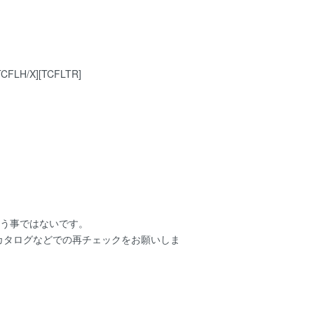
LH/X][TCFLTR]
いう事ではないです。
ーカタログなどでの再チェックをお願いしま