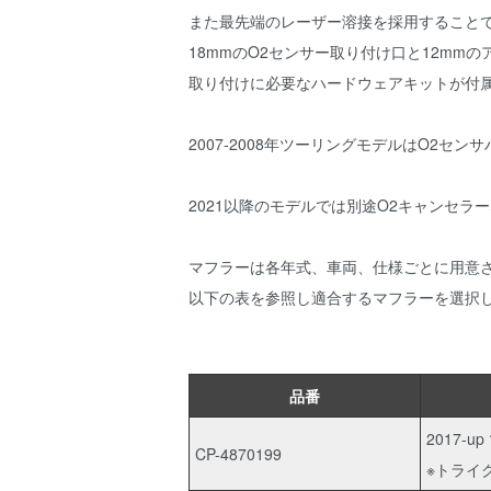
また最先端のレーザー溶接を採用すること
18mmのO2センサー取り付け口と12mm
取り付けに必要なハードウェアキットが付
2007-2008年ツーリングモデルはO2セ
2021以降のモデルでは別途O2キャンセラ
マフラーは各年式、車両、仕様ごとに用意
以下の表を参照し適合するマフラーを選択
品番
2017-u
CP-4870199
※トライ