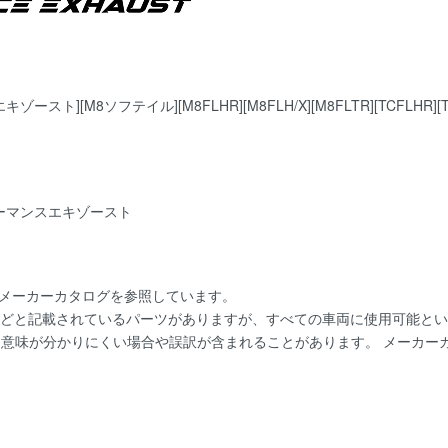
ゾースト][M8ソフテイル][M8FLHR][M8FLH/X][M8FLTR][TCFLHR][TCF
パフォーマンスエキゾースト
にメーカーカタログを参照しています。
用]などと記載されているパーツがありますが、すべての車両に使用可能と
。 意味が分かりにくい場合や誤訳が含まれることがあります。 メーカ