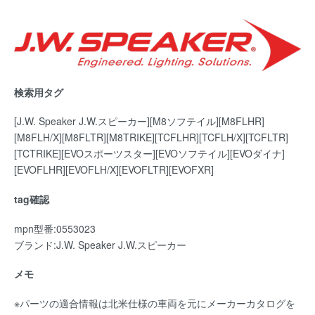
検索用タグ
[J.W. Speaker J.W.スピーカー][M8ソフテイル][M8FLHR]
[M8FLH/X][M8FLTR][M8TRIKE][TCFLHR][TCFLH/X][TCFLTR]
[TCTRIKE][EVOスポーツスター][EVOソフテイル][EVOダイナ]
[EVOFLHR][EVOFLH/X][EVOFLTR][EVOFXR]
tag確認
mpn型番:0553023
ブランド:J.W. Speaker J.W.スピーカー
メモ
※パーツの適合情報は北米仕様の車両を元にメーカーカタログを