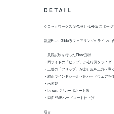
DETAIL
クロックワークス SPORT FLARE スポーツフレ
新型Road Glide系フェアリングのラインに
・風洞試験を行ったFlare形状
・両サイドの「ヒップ」が走行風をライダ
・上端の「フリップ」が走行風を上方へ導
・純正ウインドシールド用ハードウェアを
・米国製
・Lexanポリカーボネート製
・両面FMRハードコート仕上げ
適合