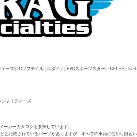
ィーズ][TCソフテイル][TCダイナ][EVOスポーツスター][TCFLHR][TCFLH/
グスぺシャリティーズ
にメーカーカタログを参照しています。
用]などと記載されているパーツがありますが、すべての車両に使用可能と