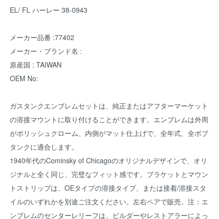
EL/ FL ハーレー 38-0943
メーカー品番 :77402
メーカー・ブランド名 :
原産国 : TAIWAN
OEM No:
ガスタンクエンブレムセットは、純正またはアフターマーケット
の溶接マウントに取り付けることができます。エンブレムは外周
がポリッシュクローム、内側がマット仕上げで、全年式、全ボブ
タンクに適合します。
1940年代のCominsky of Chicagoのオリジナルデザインで、オリ
ジナルと全く同じ、完璧なフィット感です。ブラケットとマウン
トストリップは、OEタイプの溶接タイプ、または接着/溶接スタ
イルのいずれかを別途ご注文ください。左右ペアで販売。注：エ
ンブレムのセンターレリーフは、ビルダーやレストアラーによっ