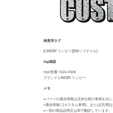
検索用タグ
[LINDBY リンビー][M8ソフテイル]
tag確認
mpn型番:1624-0336
ブランド:LINDBY リンビー
メモ
※パーツの適合情報は北米仕様の車両を元
※適合情報に[カスタム車用]、または[汎
※一部の商品説明文はAIで翻訳しています