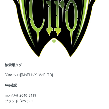
検索用タグ
[Ciro シロ][M8FLH/X][M8FLTR]
tag確認
mpn型番:2040-3419
ブランド:Ciro シロ