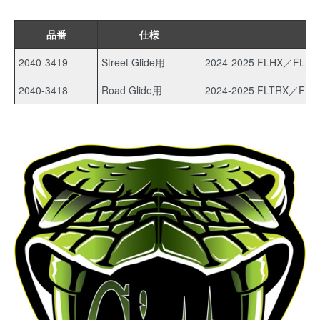
品番
仕様
2040-3419
Street Glide用
2024-2025 FLHX／FLHX
2040-3418
Road Glide用
2024-2025 FLTRX／FLT