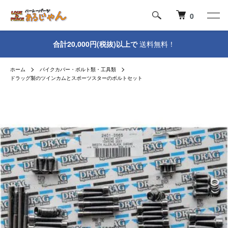
0
合計20,000円(税抜)以上で
送料無料！
ホーム
バイクカバー・ボルト類・工具類
ドラッグ製のツインカムとスポーツスターのボルトセット