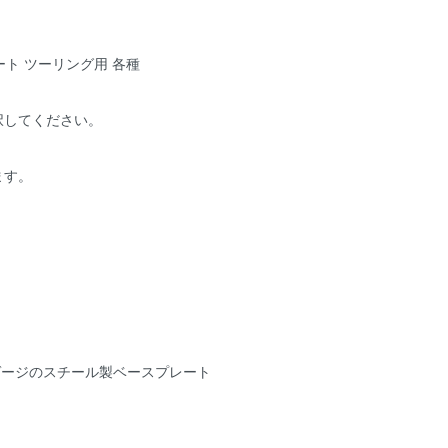
シート ツーリング用 各種
択してください。
ます。
6ゲージのスチール製ベースプレート