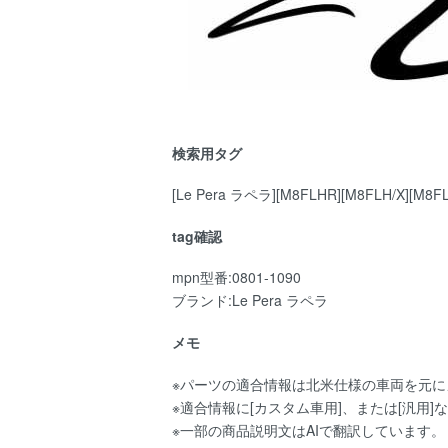
検索用タグ
[Le Pera ラペラ][M8FLHR][M8FLH/X][M8FL
tag確認
mpn型番:0801-1090
ブランド:Le Pera ラペラ
メモ
※パーツの適合情報は北米仕様の車両を元
※適合情報に[カスタム車用]、または[汎
※一部の商品説明文はAIで翻訳しています