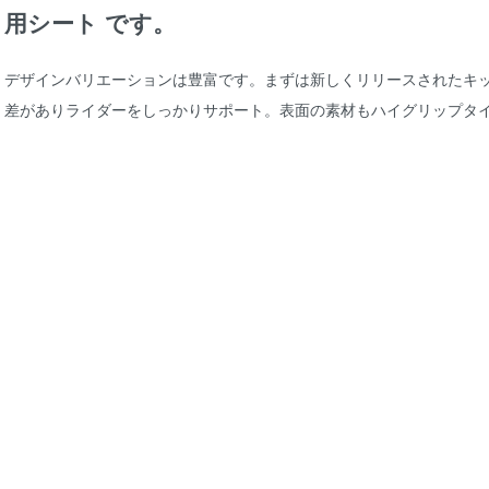
用シート です。
デザインバリエーションは豊富です。まずは新しくリリースされたキック
差がありライダーをしっかりサポート。表面の素材もハイグリップタ
っとなくなるはずです。定番のソロシートもラペラの代名詞です。極
も心をつかまれます。40年以上もオートバイのシートをリリースし続
作りと確かなデザインが多くのライダーの支持を集めています。各種
からお選びください。