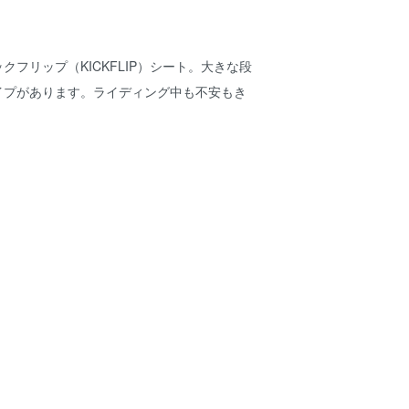
フリップ（KICKFLIP）シート。大きな段
イプがあります。ライディング中も不安もき
限まで薄く仕上げたそのデザインはいつまで
けているラペラのシート。しっかりと丁寧な
類、車両、デザインなどバリエーションの中