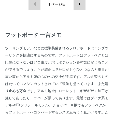
1
ページ目
フットボード 一言メモ
ツーリングモデルなどに標準装備されるフロアボードはロングツ
ーリングを快適にするものです。フットボードはフットペグとは
比較にならないほど自由度が増しポジションを頻繁に変えること
ができるでしょう。ただ純正は見た目がもうひとつなのと重量が
重い事からアルミ製のものへの交換が主流です。アルミ製のもの
はたいていマシンカットされていて装飾も凝っています。また滑
り止めも万全です。アルミ地金にローレット（ギザギザ）加工が
施してあったり、ラバーが張ってあります。最近ではダイナ系モ
デルやFXソフテールモデル、チョッパー車輛でもフットペグか
らフットボードへコンバートするカスタムもよく見かけます。た