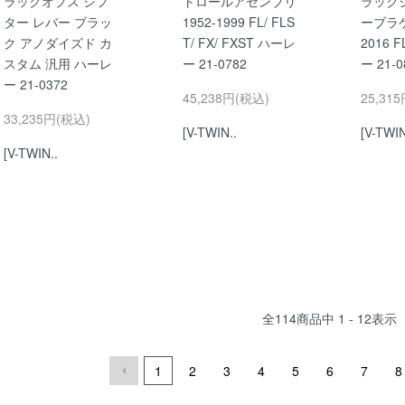
ラックオプス シフ
トロールアセンブリ
ラック
ター レバー ブラッ
1952-1999 FL/ FLS
ーブラケ
ク アノダイズド カ
T/ FX/ FXST ハーレ
2016 
スタム 汎用 ハーレ
ー 21-0782
ー 21-0
ー 21-0372
45,238円(税込)
25,31
33,235円(税込)
[V-TWIN..
[V-TWIN
[V-TWIN..
全
114
商品中
1 - 12
表示
1
2
3
4
5
6
7
8