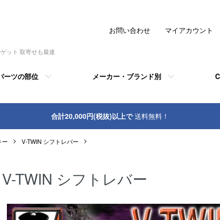
お問い合わせ
マイアカウント
でゲット 取寄せも最速
パーツの部位
メーカー・ブランド別
C
合計20,000円(税抜)以上で
送料無料！
キー
V-TWIN シフトレバー
V-TWIN シフトレバー