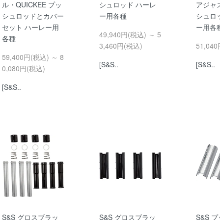
ル・QUICKEE プッ
シュロッド ハーレ
アジャ
シュロッドとカバー
ー用各種
シュロ
セット ハーレー用
ー用各
49,940円(税込) ～ 5
各種
3,460円(税込)
51,04
59,400円(税込) ～ 8
[S&S..
[S&S..
0,080円(税込)
[S&S..
S&S グロスブラッ
S&S グロスブラッ
S&S 