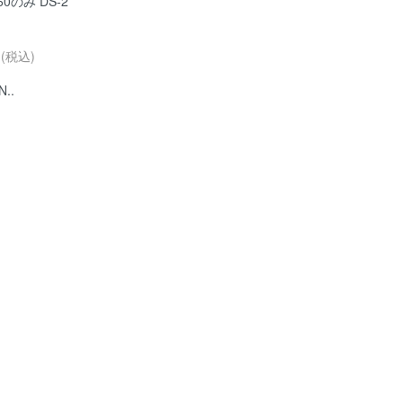
-60のみ DS-2
円(税込)
N..