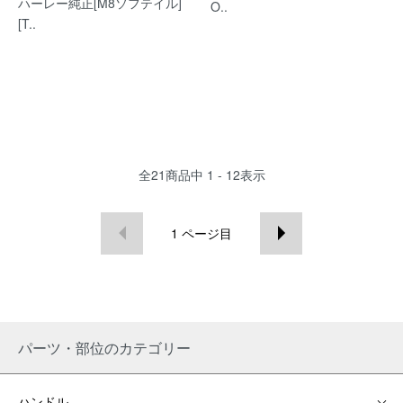
ハーレー純正[M8ソフテイル]
O..
[T..
全
21
商品中
1 - 12
表示
1
ページ目
パーツ・部位のカテゴリー
ハンドル