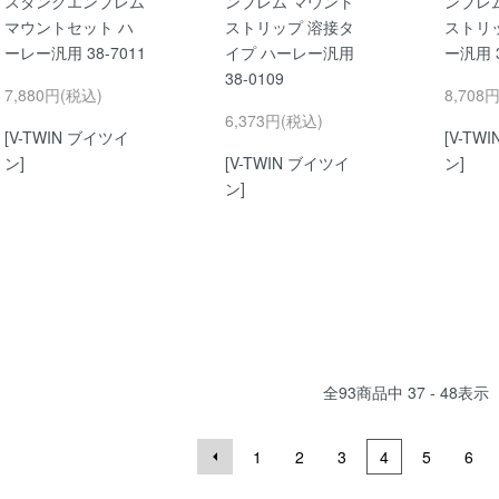
スタンクエンブレム
ンブレム マウント
ンブレ
マウントセット ハ
ストリップ 溶接タ
ストリ
ーレー汎用 38-7011
イプ ハーレー汎用
ー汎用 3
38-0109
7,880円(税込)
8,708
6,373円(税込)
[V-TWIN ブイツイ
[V-TW
ン]
[V-TWIN ブイツイ
ン]
ン]
全
93
商品中
37 - 48
表示
1
2
3
4
5
6