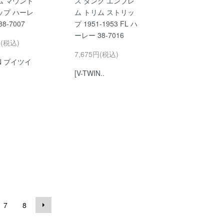
ム マウント
ス タンク エンブレ
ップ ハーレ
ム トリム ストリッ
8-7007
プ 1951-1953 FL ハ
ーレー 38-7016
円(税込)
7,675円(税込)
IN ブイツイ
[V-TWIN..
7
8